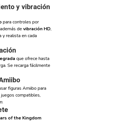
ento y vibración
o
para controles por
, además de
vibración HD
,
 y realista en cada
ración
tegrada
que ofrece hasta
rga. Se recarga fácilmente
 Amiibo
usar figuras Amiibo para
 juegos compatibles,
om
.
ete
ears of the Kingdom