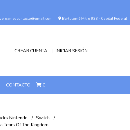
vergamescontacto@gmail.com
Bartolomé Mitre 933 - Capital Federal
CREAR CUENTA
INICIAR SESIÓN
!
CONTACTO
0
ticks Nintendo
Switch
lda Tears Of The Kingdom