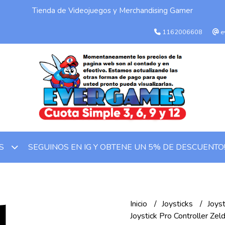
Tienda de Videojuegos y Merchandising Gamer
1162006608
e
SEGUINOS EN IG Y OBTENE UN 5% DE DESCUENTO
OS
Inicio
Joysticks
Joys
Joystick Pro Controller Ze