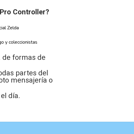
 Pro Controller?
ial Zelda
go y coleccionistas
 de formas de
odas partes del
oto mensajería o
l día.