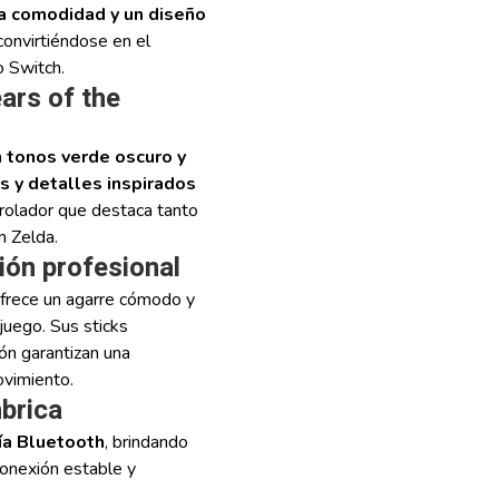
a comodidad y un diseño
 convirtiéndose en el
 Switch.
ars of the
 tonos verde oscuro y
s y detalles inspirados
trolador que destaca tanto
n Zelda.
ión profesional
ofrece un agarre cómodo y
 juego. Sus sticks
ón garantizan una
ovimiento.
brica
ía Bluetooth
, brindando
conexión estable y