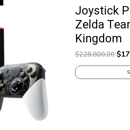
Joystick P
Zelda Tear
Kingdom
$17
$228.800,00
S