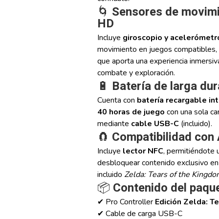
🌀
Sensores de movimi
HD
Incluye
giroscopio y acelerómetr
movimiento en juegos compatibles
que aporta una experiencia inmersiva
combate y exploración.
🔋
Batería de larga du
Cuenta con
batería recargable in
40 horas de juego
con una sola ca
mediante
cable USB-C
(incluido).
🧲
Compatibilidad con
Incluye
lector NFC
, permitiéndote 
desbloquear contenido exclusivo en
incluido
Zelda: Tears of the Kingd
📦
Contenido del paqu
✔ Pro Controller
Edición Zelda: T
✔ Cable de carga USB-C