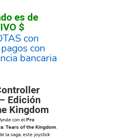
ado es de
IVO $
OTAS con
, pagos con
encia bancaria
ontroller
– Edición
the Kingdom
yrule con el
Pro
da: Tears of the Kingdom
.
e la saga, este joystick