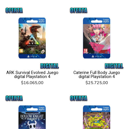
ARK Survival Evolved Juego
Caterine Full Body Juego
digital Playstation 4
digital Playstation 4
$16.065,00
$25.725,00