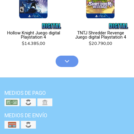
Hollow Knight Juego digital
TNTJ Shredder Revenge
Playstation 4
Juego digital Playstation 4
$14.385,00
$20.790,00
MEDIOS DE PAGO
MEDIOS DE ENVÍO