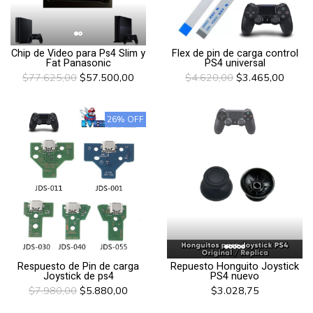
Chip de Video para Ps4 Slim y
Flex de pin de carga control
Fat Panasonic
PS4 universal
$77.625,00
$57.500,00
$4.620,00
$3.465,00
26% OFF
Repuesto Honguito Joystick
Respuesto de Pin de carga
PS4 nuevo
Joystick de ps4
$3.028,75
$7.980,00
$5.880,00