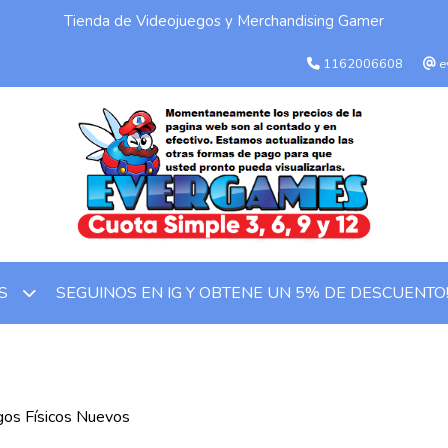
Tienda de Videojuegos y Merchandising Gamer
1162006608
e
SEGUINOS EN IG Y OBTENE UN 5% DE DESCUENTO
OS
gos Físicos Nuevos