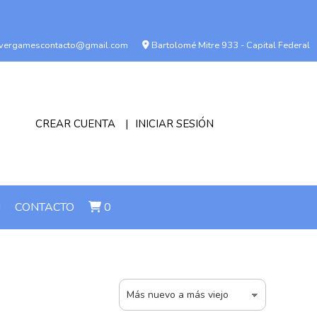
vergamescontacto@gmail.com
Bartolomé Mitre 933 - Capital Federal
CREAR CUENTA
INICIAR SESIÓN
!
CONTACTO
0