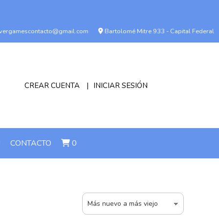
vergamescontacto@gmail.com
Bartolomé Mitre 933 - Capital Federal
CREAR CUENTA
INICIAR SESIÓN
!
CONTACTO
0