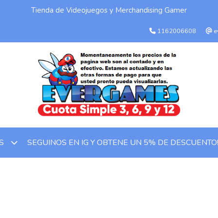
Tienda de Videojuegos y Merchandising Gamer
1162006608
e
SEGUINOS EN IG Y OBTENE UN 5% DE DESCUENTO
OS