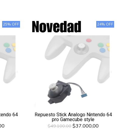
25% OFF
24% OFF
tendo 64
Repuesto Stick Analogo Nintendo 64
pro Gamecube style
00
$37.000,00
$49.100,00