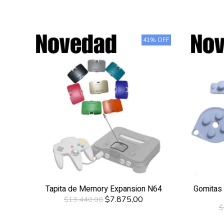
41% OFF
Tapita de Memory Expansion N64
Gomitas 
$7.875,00
$13.440,00
$