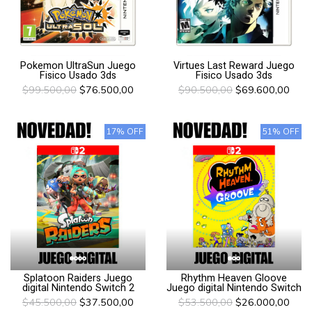
Pokemon UltraSun Juego
Virtues Last Reward Juego
Fisico Usado 3ds
Fisico Usado 3ds
$99.500,00
$76.500,00
$90.500,00
$69.600,00
17% OFF
51% OFF
Splatoon Raiders Juego
Rhythm Heaven Gloove
digital Nintendo Switch 2
Juego digital Nintendo Switch
$45.500,00
$37.500,00
$53.500,00
$26.000,00