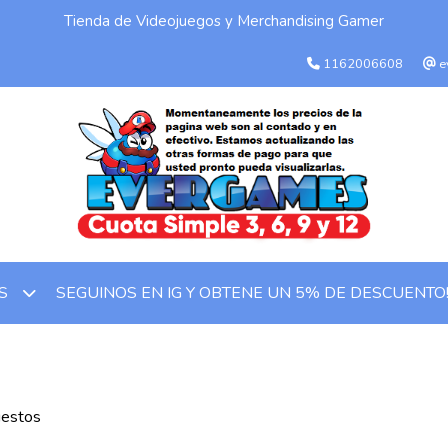
Tienda de Videojuegos y Merchandising Gamer
1162006608
e
SEGUINOS EN IG Y OBTENE UN 5% DE DESCUENTO
OS
estos