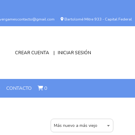
vergamescontacto@gmail.com
Bartolomé Mitre 933 - Capital Federal
CREAR CUENTA
INICIAR SESIÓN
!
CONTACTO
0