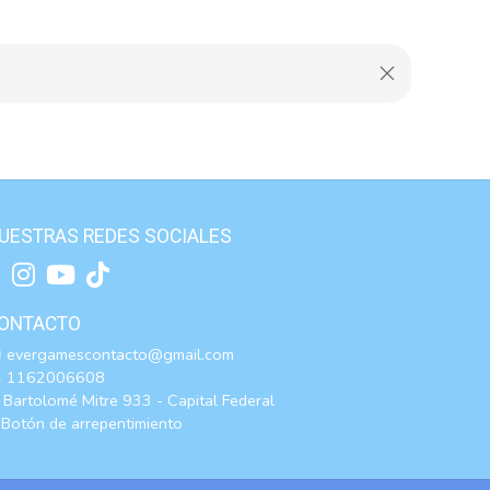
UESTRAS REDES SOCIALES
ONTACTO
evergamescontacto@gmail.com
1162006608
Bartolomé Mitre 933 - Capital Federal
Botón de arrepentimiento