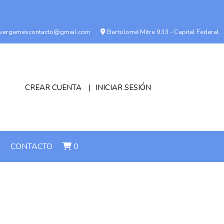
vergamescontacto@gmail.com
Bartolomé Mitre 933 - Capital Federal
CREAR CUENTA
INICIAR SESIÓN
!
CONTACTO
0