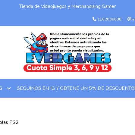
Tienda de Videojuegos y Merchandising Gamer
1162006608
e
SEGUINOS EN IG Y OBTENE UN 5% DE DESCUENTO
OS
olas PS2