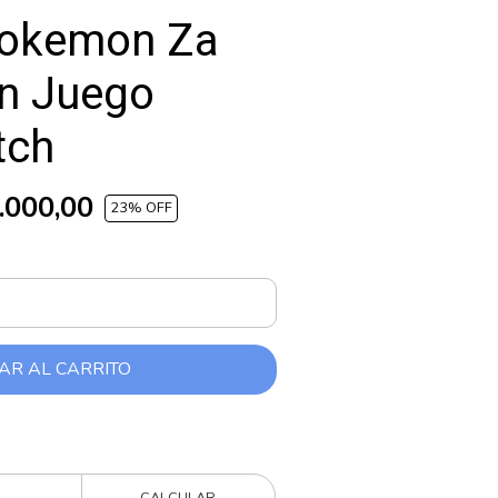
Pokemon Za
on Juego
tch
.000,00
23
% OFF
AR AL CARRITO