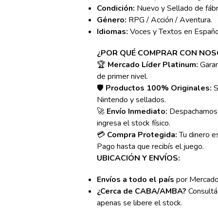
Condición:
Nuevo y Sellado de fábr
Género:
RPG / Acción / Aventura.
Idiomas:
Voces y Textos en Españo
¿POR QUÉ COMPRAR CON NOS
🏆
Mercado Líder Platinum:
Garan
de primer nivel.
🛡️
Productos 100% Originales:
S
Nintendo y sellados.
🚀
Envío Inmediato:
Despachamos 
ingresa el stock físico.
💳
Compra Protegida:
Tu dinero e
Pago hasta que recibís el juego.
UBICACIÓN Y ENVÍOS:
Envíos a todo el país
por Mercado
¿Cerca de CABA/AMBA?
Consultá 
apenas se libere el stock.