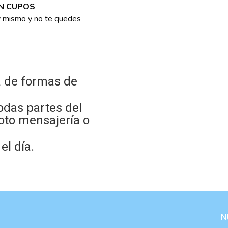
ON CUPOS
y mismo y no te quedes
 de formas de
odas partes del
oto mensajería o
l día.
N