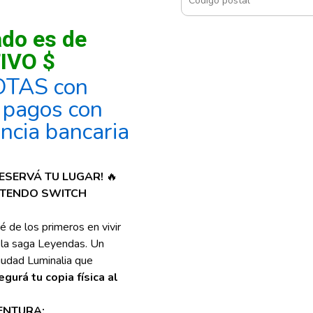
ado es de
IVO $
OTAS con
, pagos con
encia bancaria
RESERVÁ TU LUGAR!
🔥
NTENDO SWITCH
é de los primeros en vivir
 la saga Leyendas. Un
iudad Luminalia que
egurá tu copia física al
ENTURA: