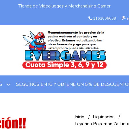
Tienda de Videojuegos y Merchandising Gamer
1162006608
e
SEGUINOS EN IG Y OBTENE UN 5% DE DESCUENTO
OS
Inicio
Liquidacion
Leyenda Pokemon Za Liquid