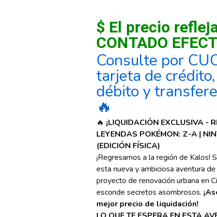
$ El precio reflej
CONTADO EFECT
Consulte por CU
tarjeta de crédito
débito y transfer
🔥
🔥
¡LIQUIDACIÓN EXCLUSIVA - 
LEYENDAS POKÉMON: Z-A | NI
(EDICIÓN FÍSICA)
¡Regresamos a la región de Kalos! S
esta nueva y ambiciosa aventura de
proyecto de renovación urbana en C
esconde secretos asombrosos.
¡As
mejor precio de liquidación!
LO QUE TE ESPERA EN ESTA AV