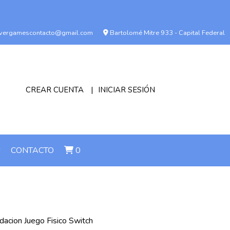
vergamescontacto@gmail.com
Bartolomé Mitre 933 - Capital Federal
CREAR CUENTA
INICIAR SESIÓN
!
CONTACTO
0
acion Juego Fisico Switch