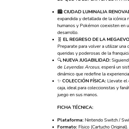
🏙️
CIUDAD LUMINALIA RENOVA
expandida y detallada de la icónica
humanos y Pokémon coexisten en u
desarrollo.
🧬
EL REGRESO DE LA MEGAEVO
Preparate para volver a utilizar una
queridas y poderosas de la franquic
🔍
NUEVA JUGABILIDAD:
Siguiendo
de
Leyendas Arceus
, esperá un si
dinámico que redefine la experienci
✨
COLECCIÓN FÍSICA:
Llevate el 
caja, ideal para coleccionistas y fan
juego en sus manos.
FICHA TÉCNICA:
Plataforma:
Nintendo Switch / Swi
Formato:
Físico (Cartucho Original).