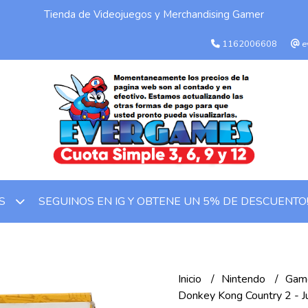
Tienda de Videojuegos y Merchandising Gamer
1162006608
e
SEGUINOS EN IG Y OBTENE UN 5% DE DESCUENTO
OS
Inicio
Nintendo
Game
Donkey Kong Country 2 - 