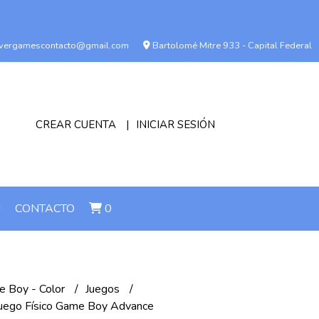
vergamescontacto@gmail.com
Bartolomé Mitre 933 - Capital Federal
CREAR CUENTA
INICIAR SESIÓN
!
CONTACTO
0
 Boy - Color
Juegos
Juego Físico Game Boy Advance