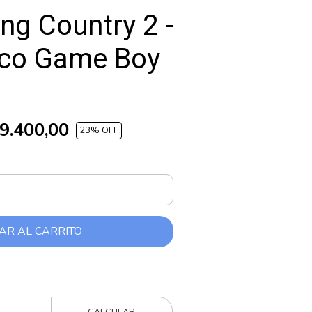
ng Country 2 -
ico Game Boy
9.400,00
23
% OFF
AR AL CARRITO