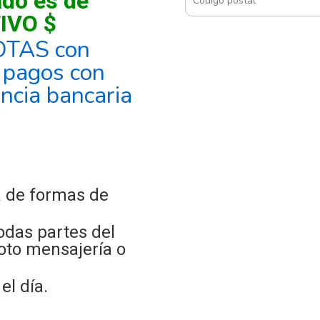
ado es de
IVO $
OTAS con
, pagos con
encia bancaria
 de formas de
odas partes del
oto mensajería o
l día.