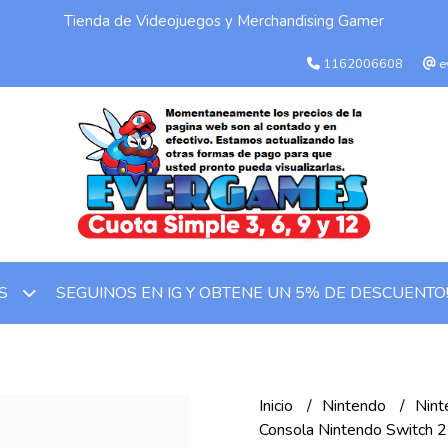
Tienda de Videojuegos y Merchandising Gamer
1162006608
e
SEGUINOS EN IG Y OBTENE UN 5% DE DESCUENTO
OS
Inicio
Nintendo
Nint
Consola Nintendo Switch 