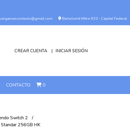
vergamescontacto@gmail.com
Bartolomé Mitre 933 - Capital Federal
CREAR CUENTA
INICIAR SESIÓN
!
CONTACTO
0
endo Switch 2
2 Standar 256GB HK