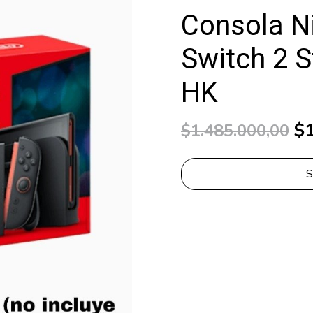
Consola N
Switch 2 
HK
$1
$1.485.000,00
S