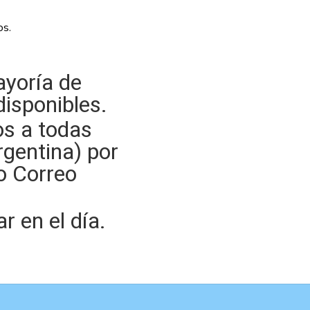
os.
yoría de
isponibles.
os a todas
rgentina) por
o Correo
 en el día.