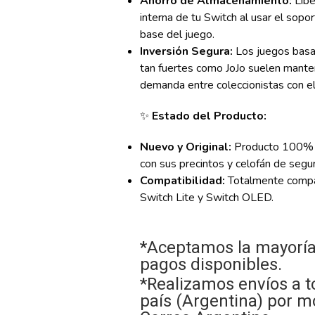
Ahorro de Almacenamiento:
Libe
interna de tu Switch al usar el sopor
base del juego.
Inversión Segura:
Los juegos basa
tan fuertes como JoJo suelen manten
demanda entre coleccionistas con el
✨
Estado del Producto:
Nuevo y Original:
Producto 100% or
con sus precintos y celofán de segur
Compatibilidad:
Totalmente compat
Switch Lite y Switch OLED.
*Aceptamos la mayoría
pagos disponibles.
*Realizamos envíos a t
país (Argentina) por m