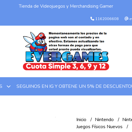
Tienda de Videojuegos y Merchandising Gamer
1162006608
e
SEGUINOS EN IG Y OBTENE UN 5% DE DESCUENTO
OS
Inicio
Nintendo
Nint
Juegos Físicos Nuevos