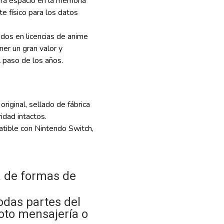
rá espacio en la memoria
te físico para los datos
dos en licencias de anime
er un gran valor y
 paso de los años.
iginal, sellado de fábrica
idad intactos.
ible con Nintendo Switch,
 de formas de
odas partes del
oto mensajería o