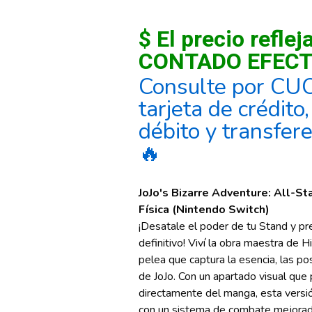
$ El precio reflej
CONTADO EFECT
Consulte por CU
tarjeta de crédito
débito y transfer
🔥
JoJo's Bizarre Adventure: All-Sta
Física (Nintendo Switch)
¡Desatale el poder de tu Stand y p
definitivo! Viví la obra maestra de H
pelea que captura la esencia, las pos
de JoJo. Con un apartado visual que
directamente del manga, esta versión
con un sistema de combate mejorad