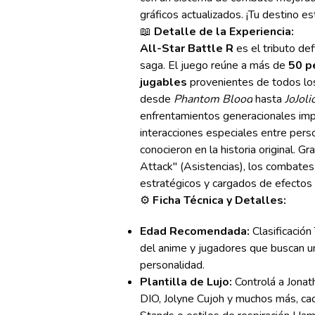
gráficos actualizados. ¡Tu destino est
📖
Detalle de la Experiencia:
All-Star Battle R
es el tributo def
saga. El juego reúne a más de
50 p
jugables
provenientes de todos lo
desde
Phantom Blood
hasta
JoJoli
enfrentamientos generacionales impo
interacciones especiales entre pers
conocieron en la historia original. G
Attack" (Asistencias), los combate
estratégicos y cargados de efectos 
⚙️
Ficha Técnica y Detalles:
Edad Recomendada:
Clasificación 
del anime y jugadores que buscan u
personalidad.
Plantilla de Lujo:
Controlá a Jonath
DIO, Jolyne Cujoh y muchos más, cad