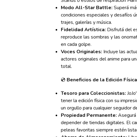
Stands o estilos de respiración Ham
Modo All-Star Battle:
Superá más
condiciones especiales y desafíos ú
trajes, galerías y música.
Fidelidad Artística:
Disfrutá del es
reproduce las sombras y las onoma
en cada golpe.
Voces Originales:
Incluye las actu
actores originales del anime para u
total.
💿
Beneficios de la Edición Física
Tesoro para Coleccionistas:
JoJo'
tener la edición física con su impre
un orgullo para cualquier seguidor de
Propiedad Permanente:
Asegurá t
depender de tiendas digitales. El ca
peleas favoritas siempre estén listas