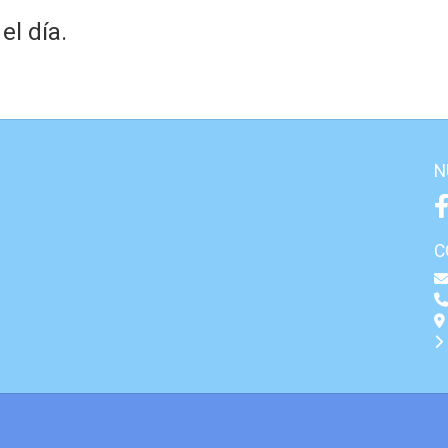
l día.
N
C