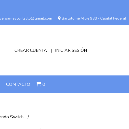
vergamescontacto@gmail.com
Bartolomé Mitre 933 - Capital Federal
CREAR CUENTA
INICIAR SESIÓN
!
CONTACTO
0
endo Switch