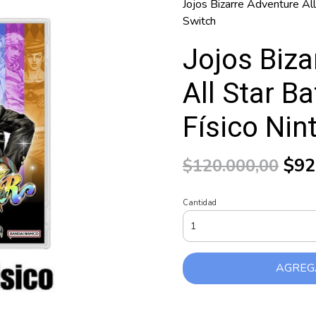
Jojos Bizarre Adventure All
Switch
Jojos Biza
All Star B
Físico Nin
$92
$120.000,00
Cantidad
AGREG