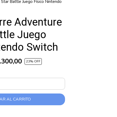
 Star Battle Juego Físico Nintendo
rre Adventure
attle Juego
tendo Switch
.300,00
23
% OFF
AR AL CARRITO