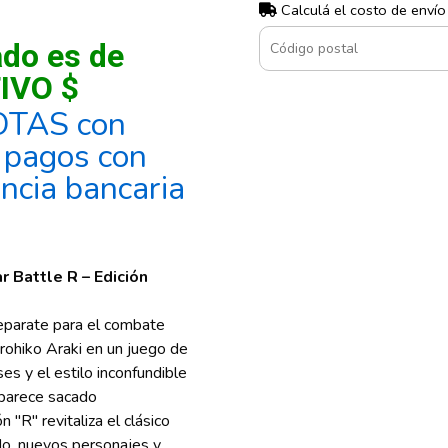
Calculá el costo de envío
ado es de
IVO $
OTAS con
, pagos con
encia bancaria
r Battle R – Edición
reparate para el combate
irohiko Araki en un juego de
es y el estilo inconfundible
 parece sacado
 "R" revitaliza el clásico
o, nuevos personajes y