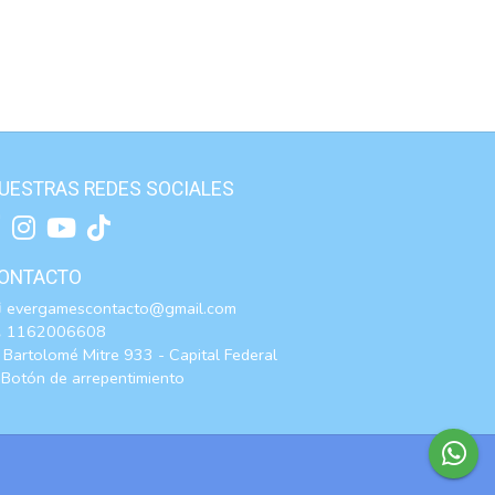
UESTRAS REDES SOCIALES
ONTACTO
evergamescontacto@gmail.com
1162006608
Bartolomé Mitre 933 - Capital Federal
Botón de arrepentimiento