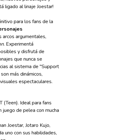
á ligado al linaje Joestar!
initivo para los fans de la
ersonajes
s arcos argumentales,
on
. Experimentá
sibles y disfrutá de
onajes que nunca se
racias al sistema de "Support
s son más dinámicos,
visuales espectaculares.
T (Teen). Ideal para fans
n juego de pelea con mucha
an Joestar, Jotaro Kujo,
a uno con sus habilidades,