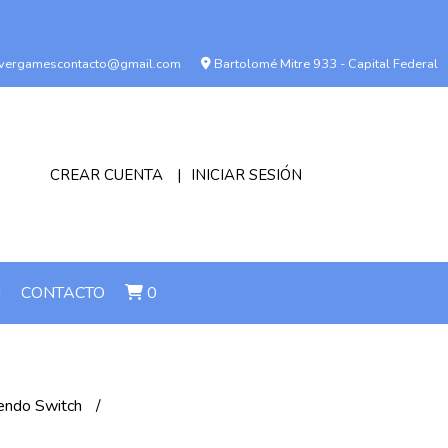
vergamescontacto@gmail.com
Bartolomé Mitre 933 - Capital Federal
CREAR CUENTA
INICIAR SESIÓN
!
CONTACTO
0
endo Switch