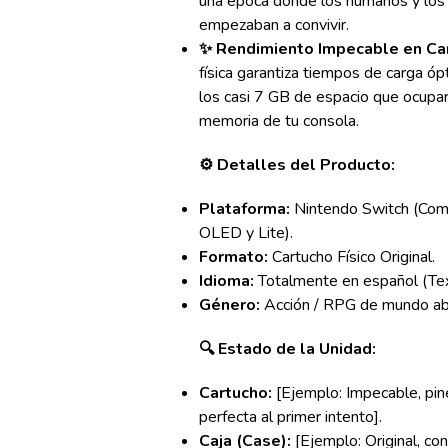
una época donde los humanos y lo
empezaban a convivir.
✨ Rendimiento Impecable en Ca
física garantiza tiempos de carga óp
los casi 7 GB de espacio que ocuparía
memoria de tu consola.
⚙️ Detalles del Producto:
Plataforma:
Nintendo Switch (Comp
OLED y Lite).
Formato:
Cartucho Físico Original.
Idioma:
Totalmente en español (Te
Género:
Acción / RPG de mundo abi
🔍 Estado de la Unidad:
Cartucho:
[Ejemplo: Impecable, pine
perfecta al primer intento].
Caja (Case):
[Ejemplo: Original, con