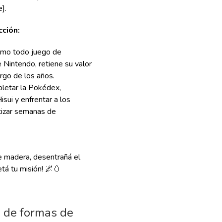
].
cción:
mo todo juego de
 Nintendo, retiene su valor
rgo de los años.
etar la Pokédex,
isui y enfrentar a los
tizar semanas de
e madera, desentrañá el
tá tu misión! 🌌🥚
 de formas de