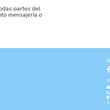
odas partes del
oto mensajería o
N
C