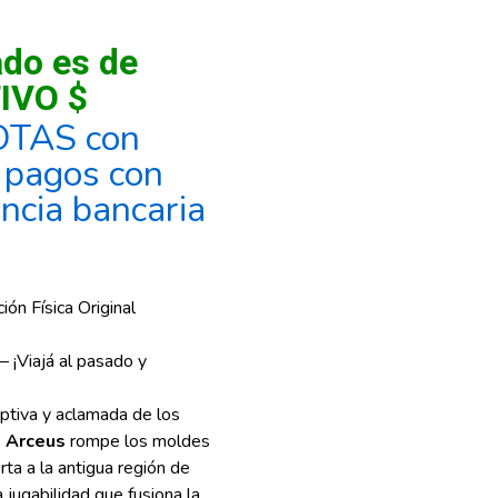
ado es de
IVO $
OTAS con
, pagos con
encia bancaria
ón Física Original
 ¡Viajá al pasado y
ptiva y aclamada de los
 Arceus
rompe los moldes
rta a la antigua región de
 jugabilidad que fusiona la