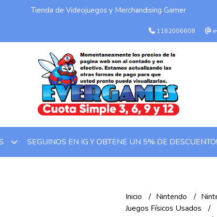
Tienda de Videojuegos y Merchandising Gamer
1162006608
e
SEGUINOS EN IG Y OBTENE UN 5% DE DESCUENTO
OS
Inicio
Nintendo
Nint
Juegos Físicos Usados