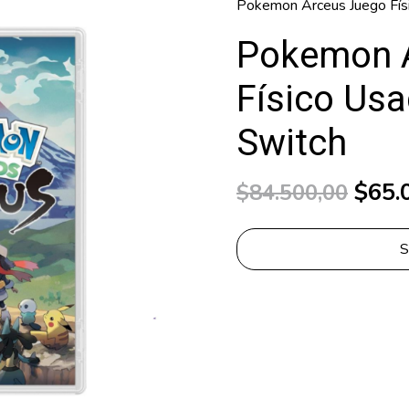
Pokemon Arceus Juego Fís
Pokemon 
Físico Us
Switch
$65.
$84.500,00
S