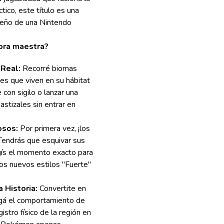
áctico, este título es una
dueño de una Nintendo
obra maestra?
 Real:
Recorré biomas
s que viven en su hábitat
 con sigilo o lanzar una
stizales sin entrar en
osos:
Por primera vez, ¡los
Tendrás que esquivar sus
gís el momento exacto para
los nuevos estilos "Fuerte"
 Historia:
Convertite en
igá el comportamiento de
istro físico de la región en