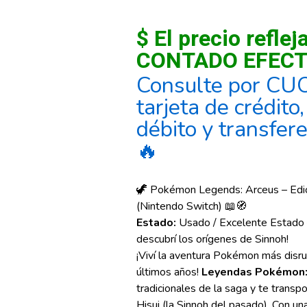
$ El precio reflej
CONTADO EFECT
Consulte por CU
tarjeta de crédito
débito y transfer
🔥
🦖 Pokémon Legends: Arceus – Edici
(Nintendo Switch) 📖🧭
Estado:
Usado / Excelente Estado –
descubrí los orígenes de Sinnoh!
¡Viví la aventura Pokémon más disru
últimos años!
Leyendas Pokémon:
tradicionales de la saga y te transpo
Hisui (la Sinnoh del pasado). Con una