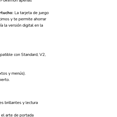
s Pokémon apenas
rtucho:
La tarjeta de juego
timos y te permite ahorrar
 la versión digital en la
atible con Standard, V2,
xtos y menús).
erto.
s brillantes y lectura
 el arte de portada