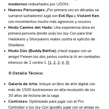
modernos
rediseñados por UDON.
Nuevos Personajes:
¡Por primera vez en décadas se
sumaron luchadores! Jugá con
Evil Ryu
y
Violent Ken
,
con movimientos mucho más agresivos y oscuros.
Modo Camino del Hado:
Una experiencia única en
primera persona donde usás los Joy-Con para tirar
Hadokens y Shoryukens reales contra el ejército de
Shadaloo.
Modo Dúo (Buddy Battle):
¡Hacé equipo con un
amigo! Peleen los dos juntos contra la IA en combates
intensos de 2 contra 1. [
1
,
2
,
3
,
4
,
5
]
⚙️
Detalle Técnico:
Galería de Arte:
Incluye un libro de arte digital con
más de 1500 ilustraciones en alta resolución de los
30 años de historia de la saga.
Controles:
Optimizado para jugar con el Pro
Controller o los Joy-Con (¡podés jugar con un amigo en