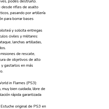
 ves, podés destruirlo.
e desde rifles de asalto
icos, pasando por artillería
ón para borrar bases
iloteá y solicita entregas
los civiles y militares:
taque, lanchas artilladas,
dos.
 misiones de rescate,
tura de objetivos de alto
s y gastarlos en más
ro.
World in Flames (PS3):
 muy bien cuidada, libre de
alación rápida garantizada
: Estuche original de PS3 en