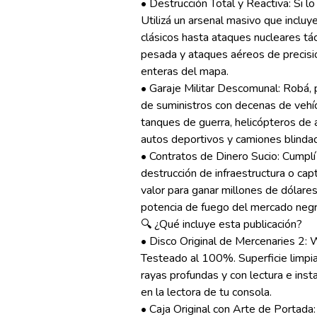
• Destrucción Total y Reactiva: Si lo
Utilizá un arsenal masivo que incluy
clásicos hasta ataques nucleares táct
pesada y ataques aéreos de precisi
enteras del mapa.
• Garaje Militar Descomunal: Robá, p
de suministros con decenas de vehícu
tanques de guerra, helicópteros de a
autos deportivos y camiones blinda
• Contratos de Dinero Sucio: Cumplí
destrucción de infraestructura o cap
valor para ganar millones de dólare
potencia de fuego del mercado neg
🔍 ¿Qué incluye esta publicación?
• Disco Original de Mercenaries 2: 
Testeado al 100%. Superficie limpia,
rayas profundas y con lectura e inst
en la lectora de tu consola.
• Caja Original con Arte de Portada