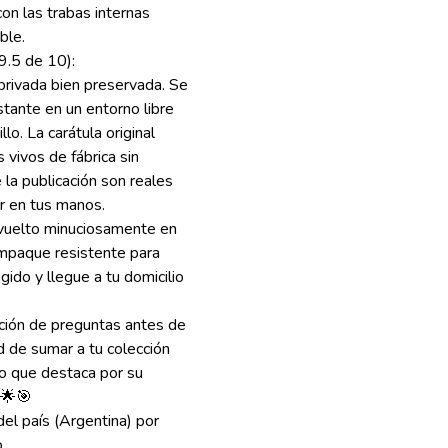
on las trabas internas
able.
 9.5 de 10):
 privada bien preservada. Se
ante en un entorno libre
lo. La carátula original
vivos de fábrica sin
 la publicación son reales
ir en tus manos.
nvuelto minuciosamente en
empaque resistente para
ido y llegue a tu domicilio
cción de preguntas antes de
d de sumar a tu colección
to que destaca por su
! 🌟🎯
el país (Argentina) por
.