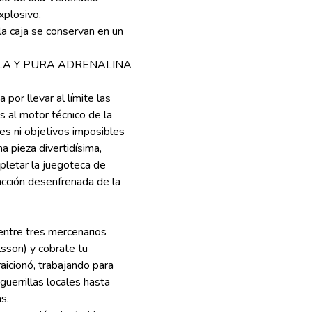
explosivo.
 la caja se conservan en un
LA Y PURA ADRENALINA
por llevar al límite las
as al motor técnico de la
es ni objetivos imposibles
 pieza divertidísima,
pletar la juegoteca de
 acción desenfrenada de la
:
entre tres mercenarios
ilsson) y cobrate tu
aicionó, trabajando para
uerrillas locales hasta
as.