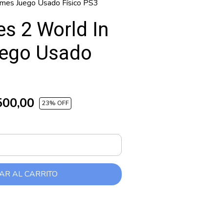
ames Juego Usado Físico PS3
s 2 World In
ego Usado
500,00
23
% OFF
AR AL CARRITO