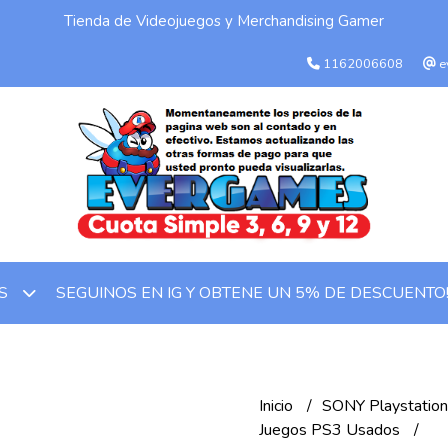
Tienda de Videojuegos y Merchandising Gamer
1162006608
e
SEGUINOS EN IG Y OBTENE UN 5% DE DESCUENTO
OS
Inicio
SONY Playstatio
Juegos PS3 Usados