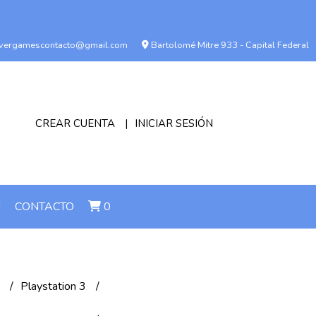
vergamescontacto@gmail.com
Bartolomé Mitre 933 - Capital Federal
CREAR CUENTA
INICIAR SESIÓN
!
CONTACTO
0
n
Playstation 3