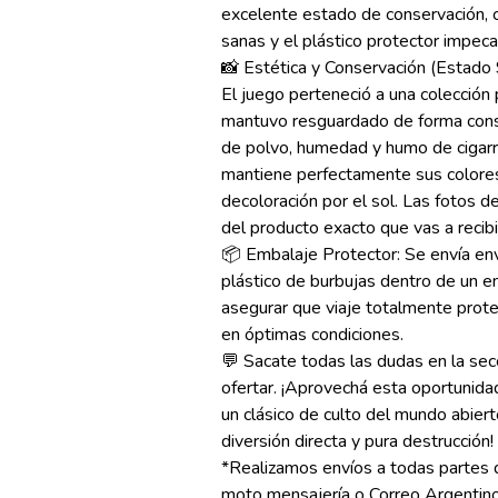
excelente estado de conservación, c
sanas y el plástico protector impec
📸 Estética y Conservación (Estado
El juego perteneció a una colección
mantuvo resguardado de forma const
de polvo, humedad y humo de cigarril
mantiene perfectamente sus colores 
decoloración por el sol. Las fotos de
del producto exacto que vas a recib
📦 Embalaje Protector: Se envía e
plástico de burbujas dentro de un 
asegurar que viaje totalmente proteg
en óptimas condiciones.
💬 Sacate todas las dudas en la se
ofertar. ¡Aprovechá esta oportunida
un clásico de culto del mundo abier
diversión directa y pura destrucción
*Realizamos envíos a todas partes d
moto mensajería o Correo Argentino