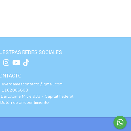
UESTRAS REDES SOCIALES
ONTACTO
evergamescontacto@gmail.com
1162006608
Bartolomé Mitre 933 - Capital Federal
Botón de arrepentimiento