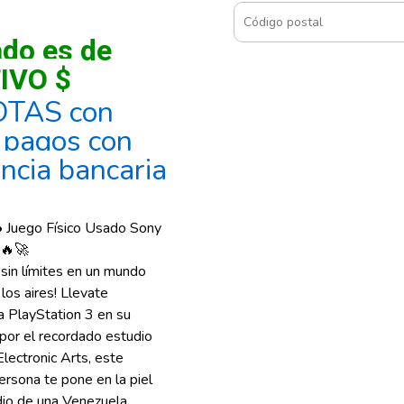
ado es de
IVO $
OTAS con
, pagos con
encia bancaria
• Juego Físico Usado Sony
🔥🚀
 sin límites en un mundo
los aires! Llevate
a PlayStation 3 en su
o por el recordado estudio
lectronic Arts, este
ersona te pone en la piel
dio de una Venezuela