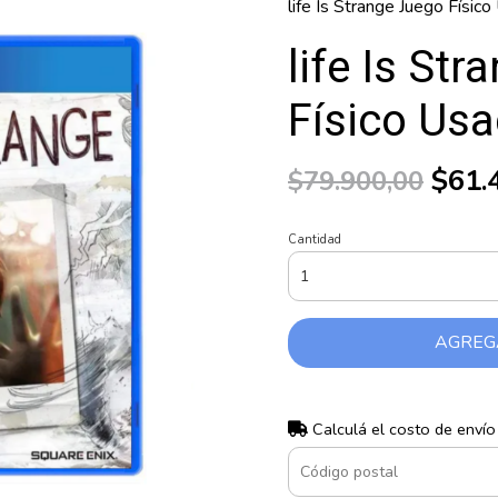
life Is Strange Juego Físi
life Is St
Físico Us
$61.
$79.900,00
Cantidad
AGREG
Calculá el costo de envío