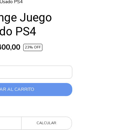
co Usado PS4
range Juego
ado PS4
400,00
23
% OFF
AR AL CARRITO
CALCULAR