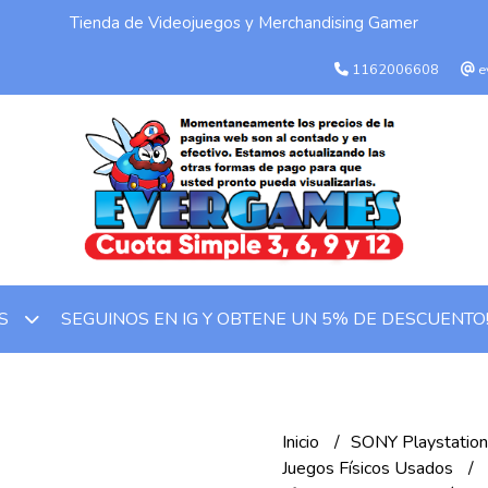
Tienda de Videojuegos y Merchandising Gamer
1162006608
e
SEGUINOS EN IG Y OBTENE UN 5% DE DESCUENTO
OS
Inicio
SONY Playstatio
Juegos Físicos Usados