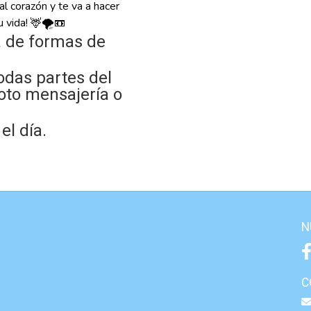
al corazón y te va a hacer
u vida! 🦌🌪️📼
 de formas de
odas partes del
oto mensajería o
l día.
N
C