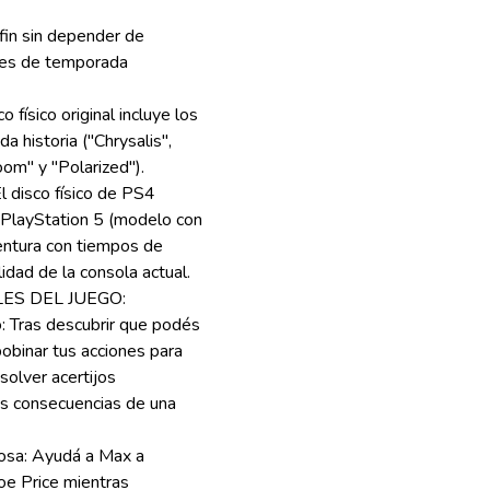
a fin sin depender de
ses de temporada
físico original incluye los
 historia ("Chrysalis",
oom" y "Polarized").
 disco físico de PS4
s PlayStation 5 (modelo con
ventura con tiempos de
idad de la consola actual.
ES DEL JUEGO:
: Tras descubrir que podés
bobinar tus acciones para
solver acertijos
es consecuencias de una
iosa: Ayudá a Max a
oe Price mientras