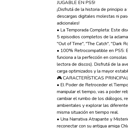
JUGABLE EN PS5!
¡Disfrutá de la historia de principio 
descargas digitales molestas ni pa
adicionales!
• La Temporada Completa: Este disco 
5 episodios completos de la aclamada
"Out of Time", "The Catch", "Dark R
• 100% Retrocompatible en PS5: El
funciona a la perfección en consola
lectora de discos). Disfrutá de la a
carga optimizados y la mayor estabil
🎮 CARACTERÍSTICAS PRINCIPAL
• El Poder de Retroceder el Tiempo
manipular el tiempo, vas a poder re
cambiar el rumbo de los diálogos, re
ambientales y explorar las diferent
misma situación en tiempo real.
• Una Narrativa Atrapante y Mister
reconectar con su antigua amiga Chl