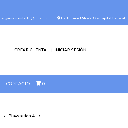
vergamescontacto@gmail.com
Bartolomé Mitre 933 - Capital Federal
CREAR CUENTA
INICIAR SESIÓN
!
CONTACTO
0
n
Playstation 4