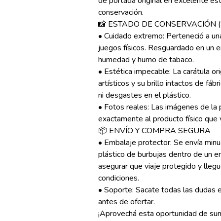
de portada original en excelente es
conservación.
📸 ESTADO DE CONSERVACIÓN (9.
• Cuidado extremo: Perteneció a una
juegos físicos. Resguardado en un e
humedad y humo de tabaco.
• Estética impecable: La carátula or
artísticos y su brillo intactos de fábr
ni desgastes en el plástico.
• Fotos reales: Las imágenes de la 
exactamente al producto físico que 
📦 ENVÍO Y COMPRA SEGURA
• Embalaje protector: Se envía min
plástico de burbujas dentro de un 
asegurar que viaje protegido y llegu
condiciones.
• Soporte: Sacate todas las dudas e
antes de ofertar.
¡Aprovechá esta oportunidad de sum