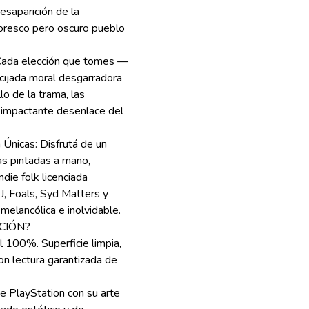
desaparición de la
oresco pero oscuro pueblo
 Cada elección que tomes —
cijada moral desgarradora
o de la trama, las
l impactante desenlace del
 Únicas: Disfrutá de un
as pintadas a mano,
ie folk licenciada
J, Foals, Syd Matters y
elancólica e inolvidable.
CIÓN?
l 100%. Superficie limpia,
on lectura garantizada de
 de PlayStation con su arte