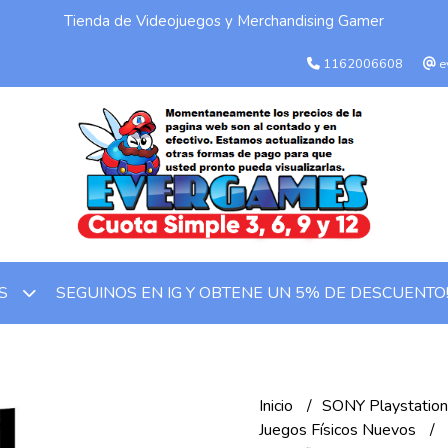
Tienda de Videojuegos y Merchandising Gamer
1162006608
e
SEGUINOS EN IG Y OBTENE UN 5% DE DESCUENTO
OS
Inicio
SONY Playstatio
Juegos Físicos Nuevos