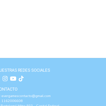
UESTRAS REDES SOCIALES
ONTACTO
evergamescontacto@gmail.com
1162006608
Bartolomé Mitre 933 - Capital Federal