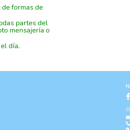
 de formas de
odas partes del
oto mensajería o
el día.
N
C