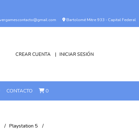
vergamescontacto@gmail.com
Bartolomé Mitre 933 - Capital Federal
CREAR CUENTA
INICIAR SESIÓN
!
CONTACTO
0
n
Playstation 5