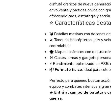
disfrutá gráficos de nueva generació
envolvente y partidas online con gr
ofreciendo caos, estrategia y acción
⭐ Características dest
💣 Batallas masivas con decenas de
🚁 Tanques, helicópteros, jets y veh
controlables
🌪️ Mapas dinámicos con destrucción
🎯 Clases, armas y gadgets persona
⚡ Rendimiento optimizado en PS5: ca
📦
Formato físico
, ideal para cole
Perfecto para quienes buscan acción m
equipo y combates intensos a gran 
🔥
Entrá al campo de batalla y c
guerra.