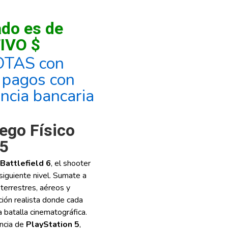
ado es de
IVO $
OTAS con
, pagos con
encia bancaria
uego Físico
 5
Battlefield 6
, el shooter
 siguiente nivel. Sumate a
terrestres, aéreos y
ión realista donde cada
 batalla cinematográfica.
encia de
PlayStation 5
,