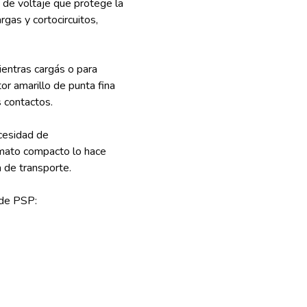
 de voltaje que protege la
rgas y cortocircuitos,
ientras cargás o para
or amarillo de punta fina
s contactos.
ecesidad de
rmato compacto lo hace
a de transporte.
 de PSP: