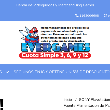
Tienda de Videojuegos y Merchandising Gamer
1162006608
e
SEGUINOS EN IG Y OBTENE UN 5% DE DESCUENTO
OS
Inicio
SONY Playstatio
Fuente Alimentacion de P