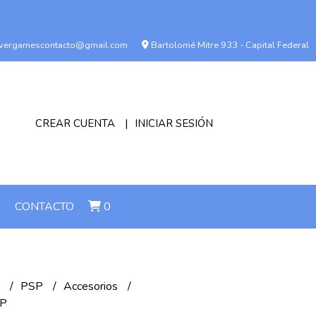
vergamescontacto@gmail.com
Bartolomé Mitre 933 - Capital Federal
CREAR CUENTA
INICIAR SESIÓN
!
CONTACTO
0
n
PSP
Accesorios
sP