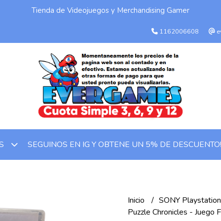
Tienda de Videojuegos y Merchandising Gamer
1162006608
e
SEGUINOS EN IG Y OBTENE UN 5% DE DESCUENTO
OS
Inicio
SONY Playstatio
Puzzle Chronicles - Juego 