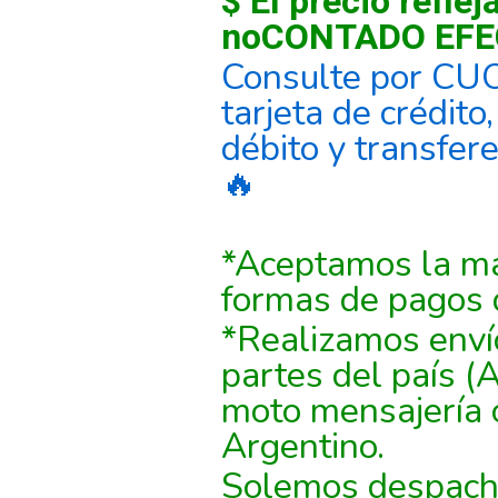
$ El precio reflej
noCONTADO EFE
Consulte por CU
tarjeta de crédito
débito y transfer
🔥
*Aceptamos la ma
formas de pagos 
*Realizamos enví
partes del país (
moto mensajería 
Argentino.
Solemos despacha