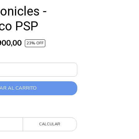
onicles -
ico PSP
900,00
23
% OFF
AR AL CARRITO
CALCULAR