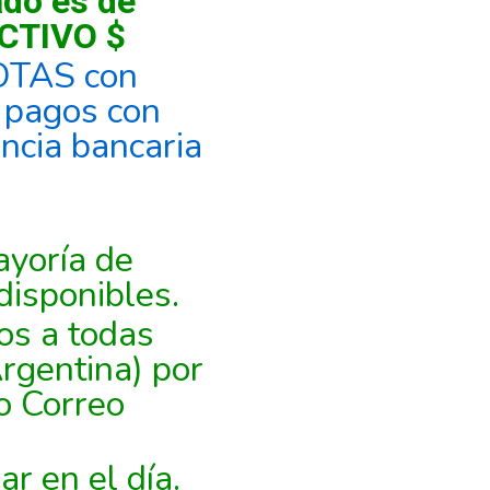
ado es de
CTIVO $
OTAS con
, pagos con
encia bancaria
yoría de
disponibles.
os a todas
Argentina) por
o Correo
r en el día.